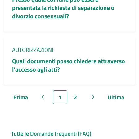
presentata la richiesta di separazione o
divorzio consensuali?
Categoria:
AUTORIZZAZIONI
Quali documenti posso chiedere attraverso
l'accesso agli atti?
Prima
1
2
Ultima
Pagina
Pagina precedente
Pagina
Pagina
Pagina successiva
Pagina
Tutte le Domande frequenti (FAQ)