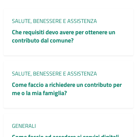
Categoria:
SALUTE, BENESSERE E ASSISTENZA
Che requisiti devo avere per ottenere un
contributo dal comune?
Categoria:
SALUTE, BENESSERE E ASSISTENZA
Come faccio a richiedere un contributo per
me o la mia famiglia?
Categoria:
GENERALI
Come faccio ad accedere ai servizi digitali