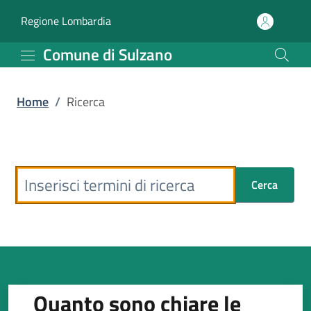
Ricerca | Comune di Sul
Vai al contenuto principale
(apre in un'altra scheda).
Regione Lombardia
Comune di Sulzano
Home
/
Ricerca
Form per cercare elementi n
Ricerca
Cerca
Quanto sono chiare le