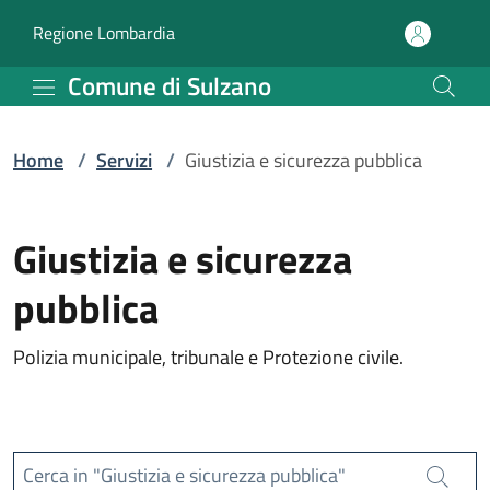
Servizi | Comune di Sulz
Vai al contenuto principale
(apre in un'altra scheda).
Regione Lombardia
Comune di Sulzano
Home
/
Servizi
/
Giustizia e sicurezza pubblica
Giustizia e sicurezza
pubblica
Polizia municipale, tribunale e Protezione civile.
Cerca in "Giustizia e sicurezza pubblica"