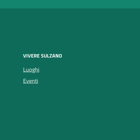
VIVERE SULZANO
(apre in un'altra scheda).
Luoghi
(apre in un'altra scheda).
Eventi