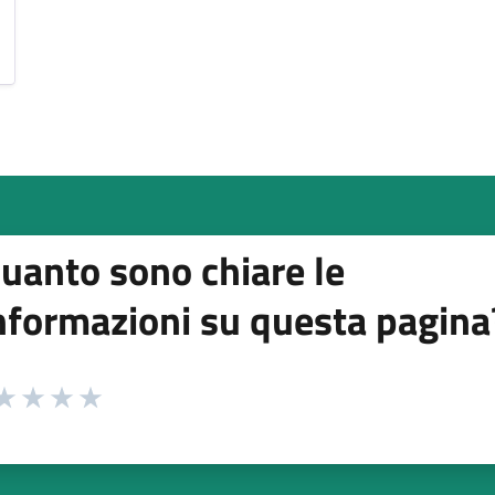
uanto sono chiare le
nformazioni su questa pagina
 da 1 a 5 stelle la pagina
ta 1 stelle su 5
aluta 2 stelle su 5
Valuta 3 stelle su 5
Valuta 4 stelle su 5
Valuta 5 stelle su 5