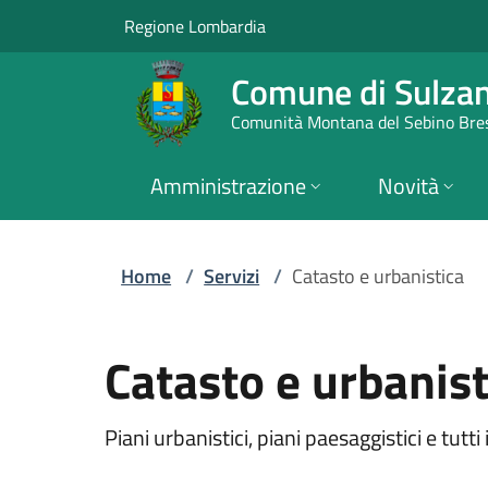
Servizi | Comune di
Vai al contenuto principale
(apre in un'altra scheda).
Regione Lombardia
Comune di Sulza
Comunità Montana del Sebino Bre
Amministrazione
Novità
Home
/
Servizi
/
Catasto e urbanistica
Catasto e urbanist
Piani urbanistici, piani paesaggistici e tutti 