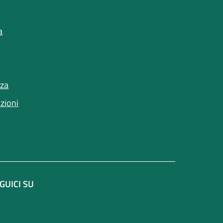
a
un'altra scheda).
(apre in un'altra scheda).
nza
nzioni
GUICI SU
e in un'altra scheda).