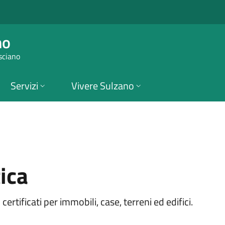
 Sulzano
no
sciano
Servizi
Vivere Sulzano
ica
i certificati per immobili, case, terreni ed edifici.