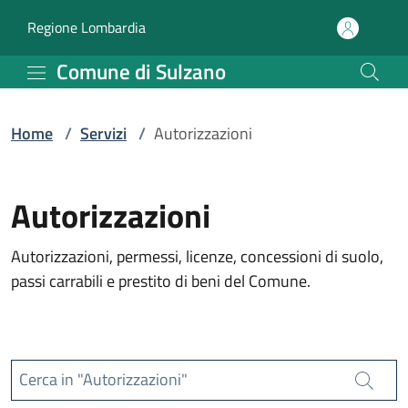
Servizi | Comune di Sulz
Vai al contenuto principale
(apre in un'altra scheda).
Regione Lombardia
Comune di Sulzano
Home
/
Servizi
/
Autorizzazioni
Autorizzazioni
Autorizzazioni, permessi, licenze, concessioni di suolo,
passi carrabili e prestito di beni del Comune.
Cerca in "Autorizzazioni"
Cerca