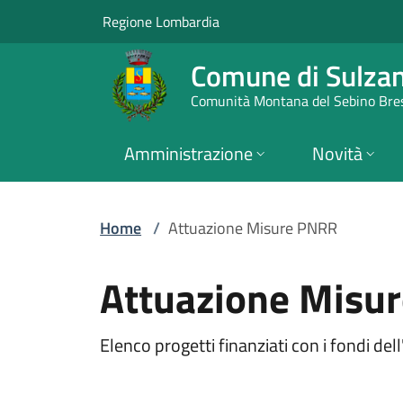
Attuazione Misure 
Vai al contenuto principale
(apre in un'altra scheda).
Regione Lombardia
Comune di Sulza
Comunità Montana del Sebino Bre
Amministrazione
Novità
Home
/
Attuazione Misure PNRR
Attuazione Misu
Elenco progetti finanziati con i fondi d