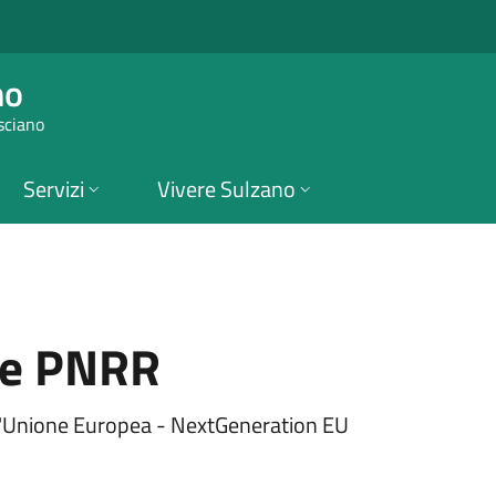
PNRR | Comune di S
no
sciano
Servizi
Vivere Sulzano
re PNRR
ell'Unione Europea - NextGeneration EU