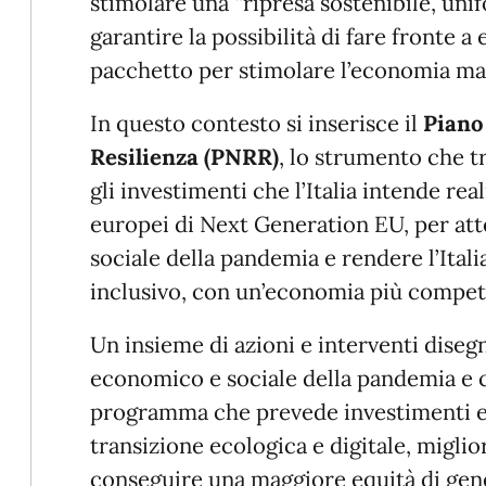
stimolare una “ripresa sostenibile, unif
garantire la possibilità di fare fronte a
pacchetto per stimolare l’economia mai
In questo contesto si inserisce il
Piano
Resilienza (PNRR)
, lo strumento che tr
gli investimenti che l’Italia intende real
europei di Next Generation EU, per at
sociale della pandemia e rendere l’Ital
inclusivo, con un’economia più competi
Un insieme di azioni e interventi diseg
economico e sociale della pandemia e c
programma che prevede investimenti e 
transizione ecologica e digitale, miglio
conseguire una maggiore equità di gene