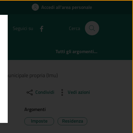
imposta municipale p
Accedi all'area personale
Seguici su
Cerca
Tutti gli argomenti...
a municipale propria (Imu)
Condividi
Vedi azioni
Argomenti
Imposte
Residenza