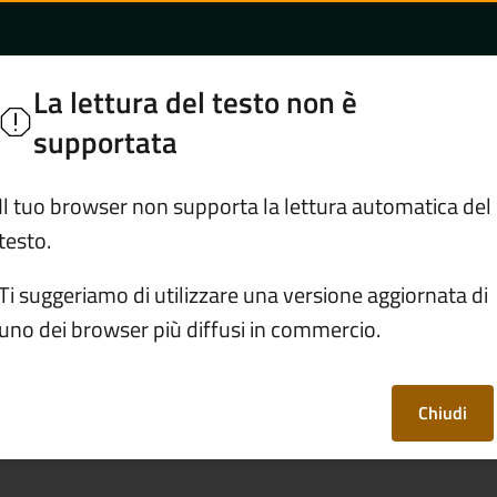
el versamento dell'
no
La lettura del testo non è
sciano
supportata
Servizi
Vivere Sulzano
Il tuo browser non supporta la lettura automatica del
testo.
avvenzioni
/
Comunicare errori nel versamento dell'impost
Ti suggeriamo di utilizzare una versione aggiornata di
uno dei browser più diffusi in commercio.
i nel versamento
icipale propria
Chiudi